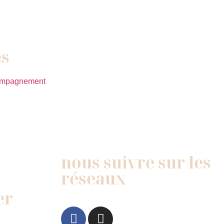
es
nous suivre sur les
réseaux
er