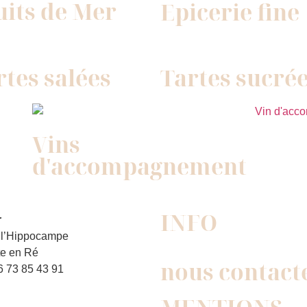
uits de Mer
Epicerie fine
rtes salées
Tartes sucré
Vins
d'accompagnement
INFO
r
 l’Hippocampe
te en Ré
nous contact
6 73 85 43 91